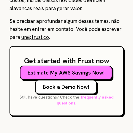
custos, muitas dessas novidades oferecem
alavancas reais para gerar valor.
Se precisar aprofundar algum desses temas, não
hesite em entrar em contato! Você pode escrever
para
un@frust.co
.
Get started with Frust now
Estimate My AWS Savings Now!
Book a Demo Now!
Still have questions? Check the
frequently asked
questions
.